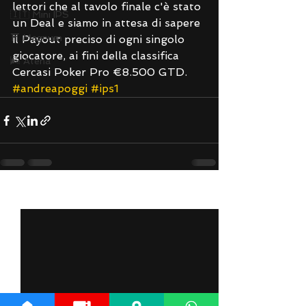
lettori che al tavolo finale c'è stato 
🇮🇹 Mini IPS
un Deal e siamo in attesa di sapere 
⛩ Magnum
il Payout preciso di ogni singolo 
giocatore, ai fini della classifica 
🌬 Atena
Cercasi Poker Pro €8.500 GTD.
#andreapoggi
#ips1
See All
Recent Posts