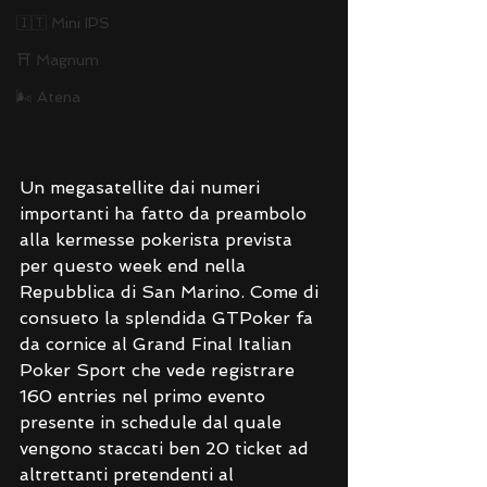
🇮🇹 Mini IPS
⛩ Magnum
🌬 Atena
Un megasatellite dai numeri 
importanti ha fatto da preambolo 
alla kermesse pokerista prevista 
per questo week end nella 
Repubblica di San Marino. Come di 
consueto la splendida GTPoker fa 
da cornice al Grand Final Italian 
Poker Sport che vede registrare 
160 entries nel primo evento 
presente in schedule dal quale 
vengono staccati ben 20 ticket ad 
altrettanti pretendenti al 