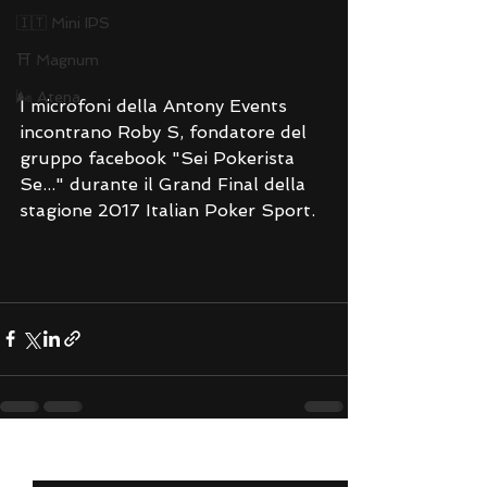
🇮🇹 Mini IPS
⛩ Magnum
🌬 Atena
I microfoni della Antony Events 
incontrano Roby S, fondatore del 
gruppo facebook "Sei Pokerista 
Se..." durante il Grand Final della 
stagione 2017 Italian Poker Sport.  
See All
Recent Posts