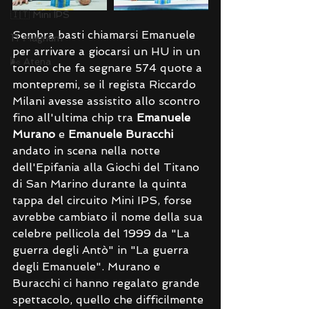
🇮🇹 Mini IPS
Sembra basti chiamarsi Emanuele 
⛩ Magnum
per arrivare a giocarsi un HU in un 
🌬 Atena
torneo che fa segnare 574 quote a 
montepremi, se il regista Riccardo 
Milani avesse assistito allo scontro 
fino all'ultima chip tra 
Emanuele 
Murano
 e 
Emanuele Buracchi
andato in scena nella notte 
dell'Epifania alla Giochi del Titano 
di San Marino durante la quinta 
tappa del circuito Mini IPS, forse 
avrebbe cambiato il nome della sua 
celebre pellicola del 1999 da "La 
guerra degli Antò" in "La guerra 
degli Emanuele". Murano e 
Buracchi ci hanno regalato grande 
spettacolo, quello che difficilmente 