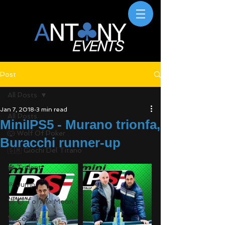
Post
All Posts
Jan 7, 2018
3 min read
All Posts
MiniIPS5 - Murano trionfa,
🐺 Wolf Of Poker
Buracchi runner-up
🇸🇲 Giochi Del Titano
🔱 Trident
🏃 Jump
🚀 🌔 To The Moon
🐍 Cobra