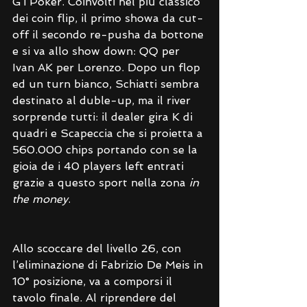
GTPoker. Coinvolti nel più classico 
dei coin flip, il primo showa da cut-
off il secondo re-pusha da bottone 
e si va allo show down: QQ per 
Ivan AK per Lorenzo. Dopo un flop 
ed un turn bianco, Schiatti sembra 
destinato al duble-up, ma il river 
sorprende tutti: il dealer gira K di 
quadri e Scapeccia che si proietta a 
560.000 chips portando con se la 
gioia de i 40 players left entrati 
grazie a questo sport nella zona 
in 
the money
.
Allo scoccare del livello 26, con 
l’eliminazione di Fabrizio De Meis in 
10° posizione, va a comporsi il 
tavolo finale. Al riprendere del 