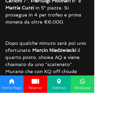
Carloni 
7°, 
Pierluigi Molinari
 6° e 
Mattia Curzi
 in 5° piazza. Si 
prosegue in 4 per trofeo e prima 
moneta da oltre €6.000.
Dopo qualche minuto sarà poi uno 
sfortunato 
Marcin Niedzwiecki
 il 
quarto posto, showa AQ e viene 
chiamato da uno “scatenato” 
Murano che con KQ off chiude 
colore condannando il player 
polacco all'eliminazione, subito 
Home Page
Reserve
Address
Whatsapp
dopo si arrende anche 
Andrea 
Natalini
 che chiude nel gradino piu 
basso del podio la sua gara. Si va 
quindi in HU tra Murano (15M) e 
Buracchi (4M)Rimasti in due 
Buracchi non regala un 