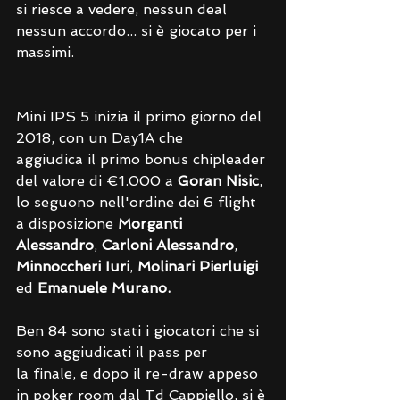
si riesce a vedere, nessun deal 
nessun accordo... si è giocato per i 
massimi. 
Mini IPS 5 inizia il primo giorno del 
2018, con un Day1A che 
aggiudica il primo bonus chipleader 
del valore di €1.000 a 
Goran Nisic
, 
lo seguono nell'ordine dei 6 flight 
a disposizione 
Morganti 
Alessandro
, 
Carloni Alessandro
, 
Minnoccheri Iuri
, 
Molinari Pierluigi 
ed 
Emanuele Murano.
Ben 84 sono stati i giocatori che si 
sono aggiudicati il pass per 
la finale, e dopo il re-draw appeso 
in poker room dal Td Cappiello, si è 