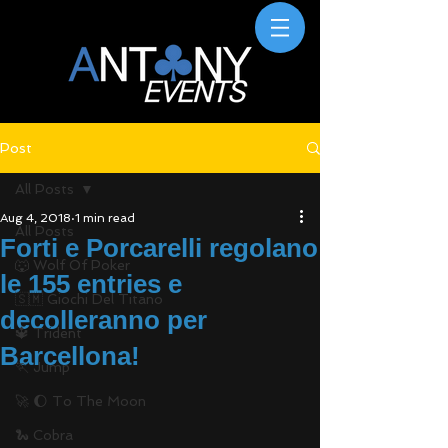
Post
All Posts
Aug 4, 2018
1 min read
All Posts
Forti e Porcarelli regolano
🐺 Wolf Of Poker
le 155 entries e
🇸🇲 Giochi Del Titano
decolleranno per
🔱 Trident
Barcellona!
🏃 Jump
🚀 🌔 To The Moon
🐍 Cobra