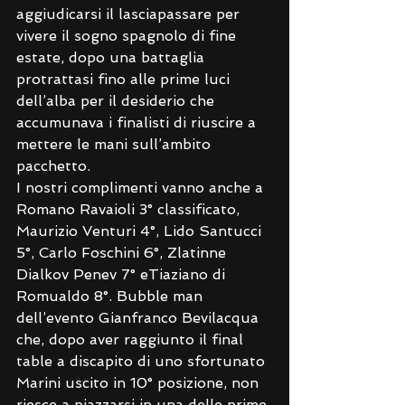
aggiudicarsi il lasciapassare per 
vivere il sogno spagnolo di fine 
estate, dopo una battaglia 
protrattasi fino alle prime luci 
dell’alba per il desiderio che 
accumunava i finalisti di riuscire a 
mettere le mani sull’ambito 
pacchetto.
I nostri complimenti vanno anche a 
Romano Ravaioli 3° classificato, 
Maurizio Venturi 4°, Lido Santucci 
5°, Carlo Foschini 6°, Zlatinne 
Dialkov Penev 7° eTiaziano di 
Romualdo 8°. Bubble man 
dell’evento Gianfranco Bevilacqua 
che, dopo aver raggiunto il final 
table a discapito di uno sfortunato 
Marini uscito in 10° posizione, non 
riesce a piazzarsi in una delle prime 