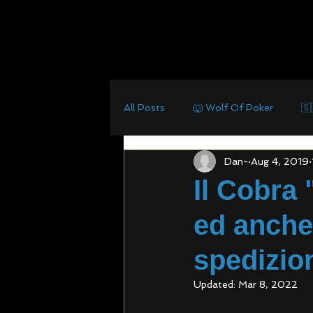
All Posts
🐺 Wolf Of Poker
🇸
Dan-
Aug 4, 2019
🇮🇹 Mini IPS
⛩ Magnum
Il Cobra 
ed anche
spedizio
Updated:
Mar 8, 2022