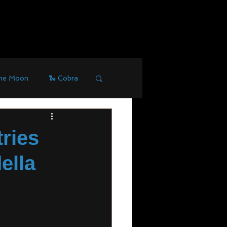
The Moon
🐍 Cobra
tries
ella