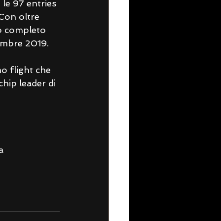
le 97 entries 
 Con oltre 
to completo 
embre 2019.
o flight che 
hip leader di 
a 