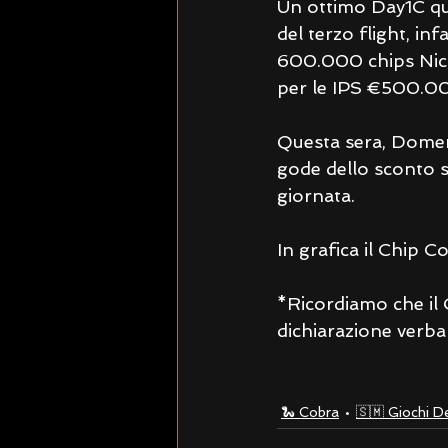
Un ottimo Day1C que
del terzo flight, in
600.000 chips Nicol
per le IPS €500.00
Questa sera, Domeni
gode dello sconto s
giornata.
In grafica il Chip 
*Ricordiamo che il 
dichiarazione verbal
🐍 Cobra
🇸🇲 Giochi D