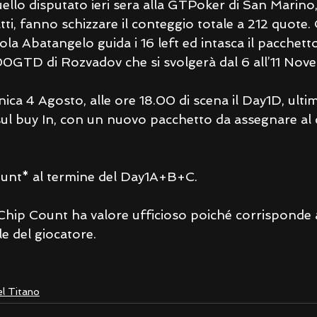
llo disputato ieri sera alla GTPoker di San Marino, 
fatti, fanno schizzare il conteggio totale a 212 quote.
a Abatangelo guida i 16 left ed intasca il pacchet
0GTD di Rozvadov che si svolgerà dal 6 all’11 Nov
ca 4 Agosto, alle ore 18.00 di scena il Day1D, ultim
ul buy In, con un nuovo pacchetto da assegnare al c
Count* al termine del Day1A+B+C.
Chip Count ha valore ufficioso poiché corrisponde 
e del giocatore.
el Titano