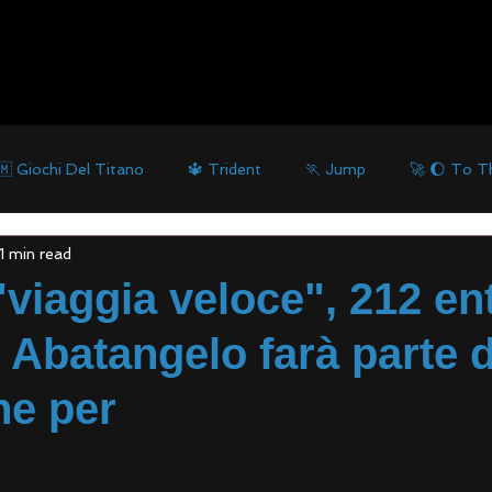
🇲 Giochi Del Titano
🔱 Trident
🏃 Jump
🚀 🌔 To 
1 min read
🌬 Atena
"viaggia veloce", 212 en
 Abatangelo farà parte d
ne per