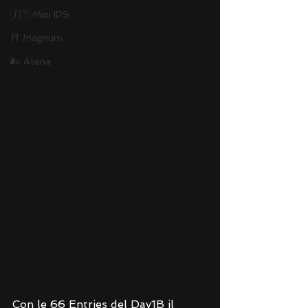
🇮🇹 Mini IPS
⛩ Magnum
🌬 Atena
Con le 66 Entries del Day1B il 