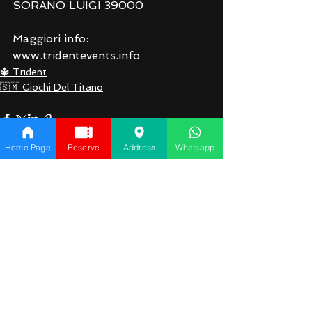
SORANO LUIGI 39000
Maggiori info: 
www.tridentevents.info
🔱 Trident
🇸🇲 Giochi Del Titano
Home Page
Reserve
Address
Whatsapp
See All
Recent Posts