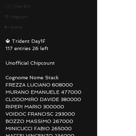
🇮🇹 Mini IPS
⛩ Magnum
🌬 Atena
🔱 Trident Day1F
117 entries 26 left 
Unofficial Chipcount
Cognome Nome Stack
FREZZA LUCIANO 608000
MURANO EMANUELE 477000
CLODOMIRO DAVIDE 380000
RIPEPI MARIO 300000
VOIDOC FRANCISC 293000
BOZZO MASSIMO 267000
MINICUCCI FABIO 265000
MAFFEI VINCENZO 234000