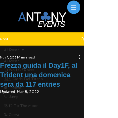
Post
All Posts
Nov 1, 2021
1 min read
All Posts
Frezza guida il Day1F, al
🐺 Wolf Of Poker
Trident una domenica
🇸🇲 Giochi Del Titano
sera da 117 entries
🔱 Trident
Updated:
Mar 8, 2022
🏃 Jump
🚀 🌔 To The Moon
🐍 Cobra