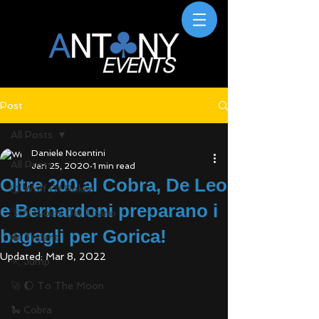
Post
All Posts
Daniele Nocentini
All Posts
Jan 25, 2020
1 min read
Oltre 200 al Cobra, De Leo
🐺 Wolf Of Poker
e Bernardoni preparano i
🇸🇲 Giochi Del Titano
bagagli per Gorica!
🔱 Trident
Updated:
Mar 8, 2022
🏃 Jump
🚀 🌔 To The Moon
🐍 Cobra