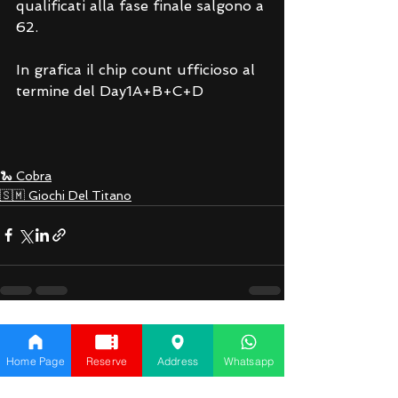
qualificati alla fase finale salgono a 
62.
In grafica il chip count ufficioso al 
termine del Day1A+B+C+D
🐍 Cobra
🇸🇲 Giochi Del Titano
See All
Recent Posts
Home Page
Reserve
Address
Whatsapp