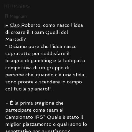
🇮🇹 Mini IPS
⛩ Magnum
- Ciao Roberto, come nasce l’idea 
🌬 Atena
di creare il Team Quelli del 
Martedì?
“ Diciamo pure che l’idea nasce 
sopratutto per soddisfare il 
bisogno di gambling e la ludopatia 
competitiva di un gruppo di 
persone che, quando c’è una sfida, 
sono pronte a scendere in campo 
col fucile spianato!”.
- È la prima stagione che 
partecipate come team al 
Campionato IPS? Quale è stato il 
miglior piazzamento e quali sono le 
aspettative per quest’anno?