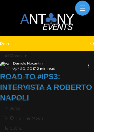
Post
All Posts
Daniele Nocentini
All Posts
Apr 20, 2017
2 min read
ROAD TO #IPS3:
🐺 Wolf Of Poker
INTERVISTA A ROBERTO
🇸🇲 Giochi Del Titano
NAPOLI
🔱 Trident
🏃 Jump
🚀 🌔 To The Moon
🐍 Cobra