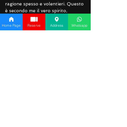
ragione spesso e volentieri. Questo 
è secondo me il vero spirito, 
trattandosi di un gioco individuale, 
che dovrebbe accumunare tutti i 
Home Page
Reserve
Address
Whatsapp
players”.
#ips3
#andreapoggi
See All
Recent Posts