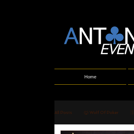
Home
All Posts
🐺 Wolf Of Poker
