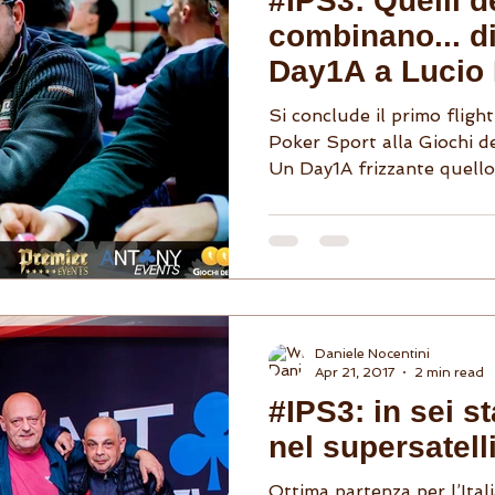
#IPS3: Quelli d
combinano... di
Day1A a Lucio 
Si conclude il primo flight
Poker Sport alla Giochi d
Un Day1A frizzante quello 
Daniele Nocentini
Apr 21, 2017
2 min read
#IPS3: in sei s
nel supersatell
Ottima partenza per l’Ital