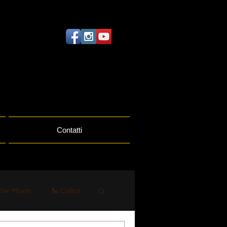
Contatti
The Moon
🐍 Cobra