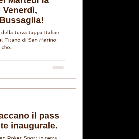
el Martedì la
 Venerdì,
Bussaglia!
 della terza tappa Italian
el Titano di San Marino.
che...
taccano il pass
ite inaugurale.
ian Poker Sport in terra