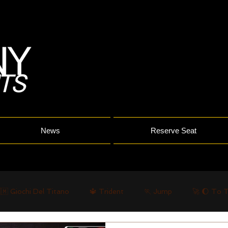
News
Reserve Seat
🇲 Giochi Del Titano
🔱 Trident
🏃 Jump
🚀 🌔 To 