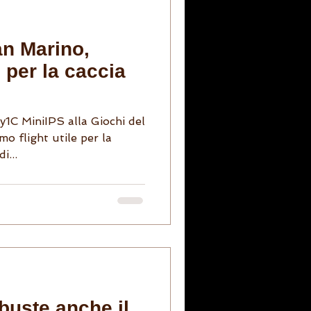
an Marino,
o per la caccia
Day1C MiniIPS alla Giochi del
mo flight utile per la
i...
buste anche il