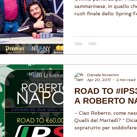
sammarinese, in quello che
rush finale dello Spring Fe
Daniele Nocentini
Apr 20, 2017
2 min read
ROAD TO #IPS
A ROBERTO N
- Ciao Roberto, come nasce
Quelli del Martedì? “ Dici
sopratutto per soddisfare i