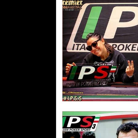
🇮🇹 Mini IPS
⛩ Magnum