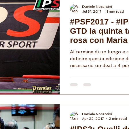
🌬 Atena
Daniele Nocentini
Jul 31, 2017
1 min read
#PSF2017 - #IP
GTD la quinta t
rosa con Maria
Al termine di un lungo e c
definire questa edizione d
necessario un deal a 4 per 
Daniele Nocentini
Apr 22, 2017
2 min read