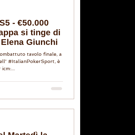
S5 - €50.000
appa si tinge di
 Elena Giunchi
ombattuto tavolo finale, a
ell' #ItalianPokerSport, è
icm:...