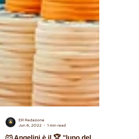
ER Redazione
Jun 6, 2022
1 min read