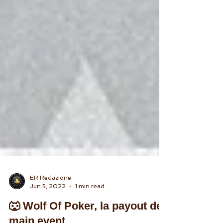
ER Redazione
Jun 5, 2022
1 min read