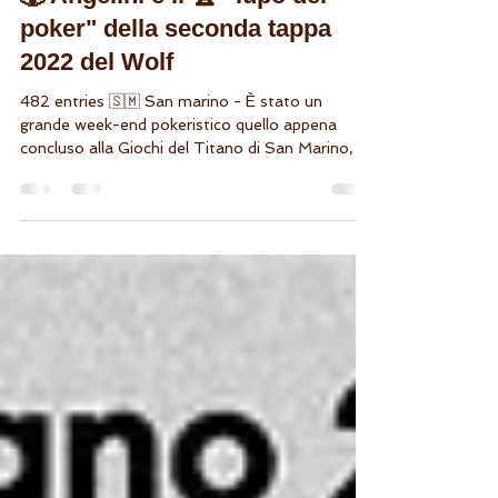
🐺 Angelini è il 🏆 "lupo del
poker" della seconda tappa
2022 del Wolf
482 entries 🇸🇲 San marino - È stato un
grande week-end pokeristico quello appena
concluso alla Giochi del Titano di San Marino, al
Wolf...